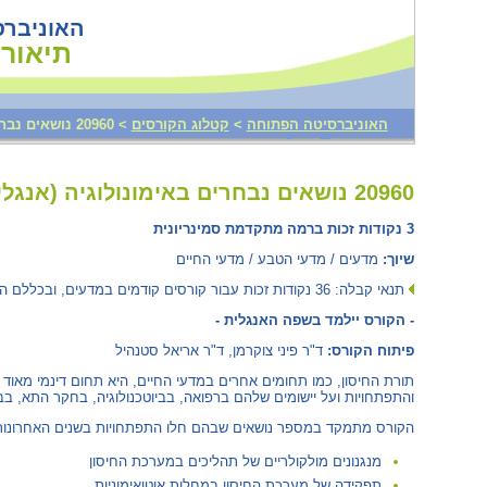
האוניבר
תיאורי
‫20960 נושאים נבחרים באימונולוגיה (‏אנגלית‎)‏‬
>
קטלוג הקורסים
>
האוניברסיטה הפתוחה
20960 נושאים נבחרים באימונולוגיה (‏ אנגלית‎)‏‏
3 נקודות זכות ברמה מתקדמת סמינריונית
שיוך:
מדעים / מדעי הטבע / מדעי החיים
תנאי קבלה: 36 נקודות זכות עבור קורסים קודמים במדעים, ובכללם הקורסים
- הקורס יילמד בשפה האנגלית -
פיתוח הקורס:
ד"ר פיני צוקרמן, ד"ר אריאל סטנהיל
תורת החיסון, כמו תחומים אחרים במדעי החיים, היא תחום דינמי מא
והתפתחויות ועל יישומים שלהם ברפואה, בביוטכנולוגיה, בחקר התא, ב.
הקורס מתמקד במספר נושאים שבהם חלו התפתחויות בשנים האחרונו:
מנגנונים מולקולריים של תהליכים במערכת החיסון
תפקידה של מערכת החיסון במחלות אוטואימוניות