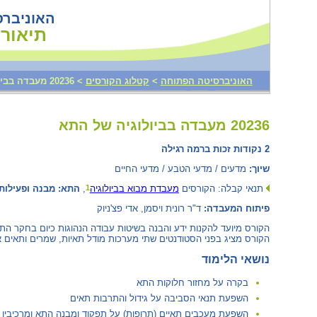
האוניבר
תיאורי
האוניברסיטה הפתוחה
>
קטלוג הקורסים
>
‫20236 מעבדה בביולוגיה של התא‬
20236 מעבדה בביולוגיה של התא‏
2 נקודות זכות ברמה רגילה
שיוך:
מדעים / מדעי הטבע / מדעי החיים
תנאי קבלה: הקורסים
מעבדת מבוא בביולוגיה
,
התא: מבנה ופעילות
1
פיתוח המעבדה:
ד"ר רונית ויסמן, אדי פצ'ניוק
הקורס מיועד להקנות ידע והבנה בשיטות עבודה הנהוגות כיום בחקר 
הקורס מציג בפני הסטודנטים שתי מערכות מודל תאיות, שמרים ותאים א
נושאי הלימוד
בקרה על מחזור חלוקות התא
השפעת תנאי הסביבה על גידול והתרבות תאים
השפעת מעכבים תאיים (‏ תרופות‎)‏ על תפקוד ומבנה התא ומרכיביו