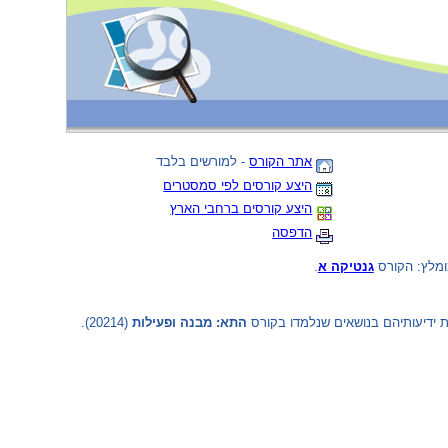
אתר הקורס
- למורשים בלבד
היצע קורסים לפי סמסטרים
היצע קורסים ברחבי הארץ
הדפסה
ומלץ: הקורס
גנטיקה א
.
 ידיעותיהם בנושאים שנלמדו בקורס
התא: מבנה ופעילות
(‏ 20214‎)‏.